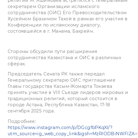
религий М. Ашимбаев встретился с Генеральным
секретарем Организации исламского
сотрудничества (ОИС) Его Превосходительством
Хусейном Брахимом Тахой в рамках его участия в
Конференции по исламскому диалогу,
состоявшейся в г. Манама, Бахрейн.
Стороны обсудили пути расширения
сотрудничества Казахстана и ОИС в различных
сферах.
Председатель Сената РК также передал
Генеральному секретарю ОИС приглашение
Главы государства Касым-Жомарта Токаева
принять участие в VIII Съезде лидеров мировых и
традиционных религий, который состоится в
городе Астана, Республика Казахстан, 17-18
сентября 2025 года.
Подробнее:
https://www.instagram.com/p/DGcgfbPKqXI/?
utm_source=ig_web_copy_link&igsh=MzRlODBiNWFlZA
=