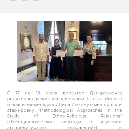
С 17 по 18 июля директор Департамента
религиоведческих исследований Татьяна Липина
и аналитик-менеджер Дина Иманмухамед прошли
стажировку "Methodological Approaches in the
Study of Ethno-Religious Relations"
(«Методологические подходы в изучении
этнорелигиозных отношений») в