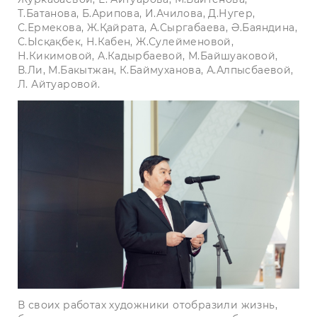
Т.Батанова, Б.Арипова, И.Ачилова, Д.Нугер,
С.Ермекова, Ж.Қайрата, А.Сыргабаева, Ә.Баяндина,
С.Ысқақбек, Н.Кабен, Ж.Сулейменовой,
Н.Кикимовой, А.Кадырбаевой, М.Байшуаковой,
В.Ли, М.Бакытжан, К.Баймуханова, А.Алпысбаевой,
Л. Айтуаровой.
В своих работах художники отобразили жизнь,