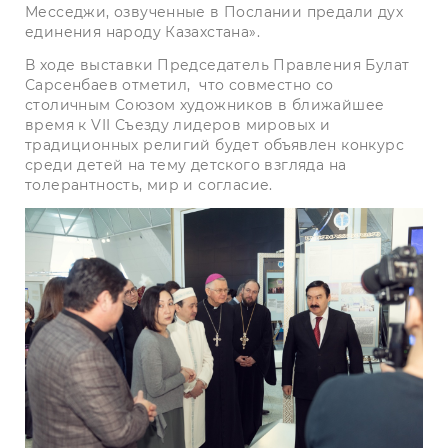
Месседжи, озвученные в Послании предали дух
единения народу Казахстана».
В ходе выставки Председатель Правления Булат
Сарсенбаев отметил, что совместно со
столичным Союзом художников в ближайшее
время к VII Съезду лидеров мировых и
традиционных религий будет объявлен конкурс
среди детей на тему детского взгляда на
толерантность, мир и согласие.