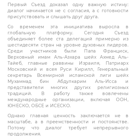
Первый Съезд доказал одну важную истину:
диалог начинается не с согласия, а с готовности
присутствовать и слышать друг друга.
Со временем эта инициатива выросла в
глобальную платформу. Сегодня Съезд
объединяет более ста делегаций примерно из
шестидесяти стран на уровне духовных лидеров.
Среди участников были Папа Франциск,
Верховный имам Аль-Азхара шейх Ахмед Аль-
Тайеб, главные раввины Израиля, Патриарх
Московский и всея Руси Кирилл, Генеральный
секретарь Всемирной исламской лиги шейх
Мухаммад бин Абдулкарим Аль-Исса и
представители многих других религиозных
традиций. В работу также вовлечены
международные организации, включая ООН,
ЮНЕСКО, ОБСЕ и ИСЕСКО.
Однако главная ценность заключается не в
масштабе, а в преемственности и постоянстве.
Потому что диалог требует непрерывного
продолжения.