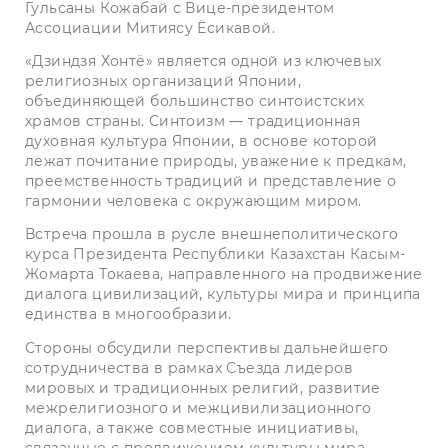
Гульсаны Кожабай с Вице-президентом
Ассоциации Митиясу Ёсикавой.
«Дзиндзя Хонтё» является одной из ключевых
религиозных организаций Японии,
объединяющей большинство синтоистских
храмов страны. Синтоизм — традиционная
духовная культура Японии, в основе которой
лежат почитание природы, уважение к предкам,
преемственность традиций и представление о
гармонии человека с окружающим миром.
Встреча прошла в русле внешнеполитического
курса Президента Республики Казахстан Касым-
Жомарта Токаева, направленного на продвижение
диалога цивилизаций, культуры мира и принципа
единства в многообразии.
Стороны обсудили перспективы дальнейшего
сотрудничества в рамках Съезда лидеров
мировых и традиционных религий, развитие
межрелигиозного и межцивилизационного
диалога, а также совместные инициативы,
связанные с продвижением культуры мира,