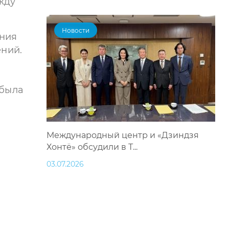
жду
Новости
ания
ний.
 была
Международный центр и «Дзиндзя
Хонтё» обсудили в Т...
03.07.2026