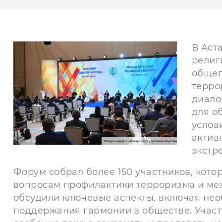
В Аст
религ
общег
терро
диало
для о
услов
актив
экстр
Форум собрал более 150 участников, кот
вопросам профилактики терроризма и ме
обсудили ключевые аспекты, включая нео
поддержания гармонии в обществе. Участ