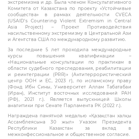
экстремизма и др. Была членом Консультативного
Комитета от Казахстана по проекту «Устойчивые
сообщества» в рамках деятельности CVECA
(USAID’s Countering Violent Extremism in Central
Asia Project) – Проект Противодействия
насильственному экстремизму в Центральной Ази
и Агентства США по международному развитию.
За последние 5 лет проходила международные
курсы повышения квалификации –
«Национальные консультации по практикам в
области судебного преследования, реабилитации
и реинтеграции (PRR)» (Антитеррористический
центр ООН и ЕС, 2023 г), по исламскому праву
(Фонд Ибн Сины, Университет Аллам Табатабаи
(Иран), Институт восточных исследований РАН
(РФ), 2021 г.). Является выпускницей Школы
аналитики при Сенате Парламента РК (2022 г.).
Награждена памятной медалью «Қазақстан халқы
Ассамблеясына 30 жыл» Указом Президента
Республики Казахстан за вклад в
межконфессиональное и общественное согласие.