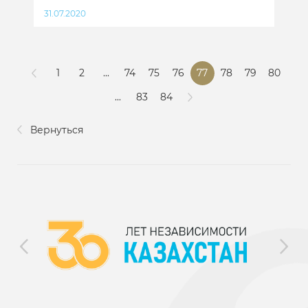
31.07.2020
1
2
...
74
75
76
77
78
79
80
...
83
84
Вернуться