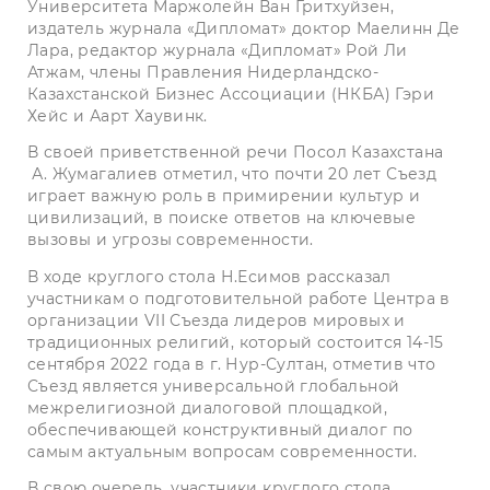
Университета Маржолейн Ван Гритхуйзен,
издатель журнала «Дипломат» доктор Маелинн Де
Лара, редактор журнала «Дипломат» Рой Ли
Атжам, члены Правления Нидерландско-
Казахстанской Бизнес Ассоциации (НКБА) Гэри
Хейс и Аарт Хаувинк.
В своей приветственной речи Посол Казахстана
А. Жумагалиев отметил, что почти 20 лет Съезд
играет важную роль в примирении культур и
цивилизаций, в поиске ответов на ключевые
вызовы и угрозы современности.
В ходе круглого стола Н.Есимов рассказал
участникам о подготовительной работе Центра в
организации VII Съезда лидеров мировых и
традиционных религий, который состоится 14-15
сентября 2022 года в г. Нур-Султан, отметив что
Съезд является универсальной глобальной
межрелигиозной диалоговой площадкой,
обеспечивающей конструктивный диалог по
самым актуальным вопросам современности.
В свою очередь, участники круглого стола