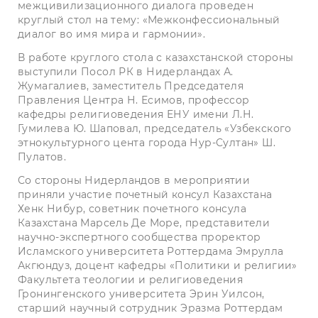
межцивилизационного диалога проведен
круглый стол на тему: «Межконфессиональный
диалог во имя мира и гармонии».
В работе круглого стола с казахстанской стороны
выступили Посол РК в Нидерландах А.
Жумагалиев, заместитель Председателя
Правления Центра Н. Есимов, профессор
кафедры религиоведения ЕНУ имени Л.Н.
Гумилева Ю. Шаповал, председатель «Узбекского
этнокультурного цента города Нур-Султан» Ш.
Пулатов.
Со стороны Нидерландов в мероприятии
приняли участие почетный консул Казахстана
Хенк Нибур, советник почетного консула
Казахстана Марсель Де Море, представители
научно-экспертного сообщества проректор
Исламского университета Роттердама Эмрулла
Акгюндуз, доцент кафедры «Политики и религии»
Факультета теологии и религиоведения
Гронингенского университета Эрин Уилсон,
старший научный сотрудник Эразма Роттердам