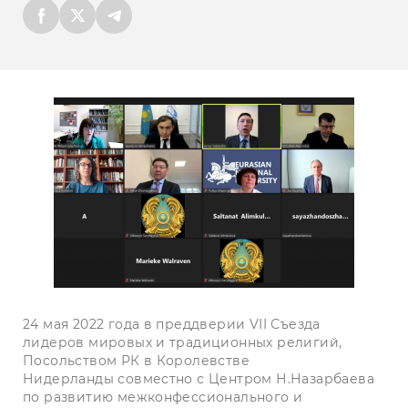
24 мая 2022 года в преддверии VII Съезда
лидеров мировых и традиционных религий,
Посольством РК в Королевстве
Нидерланды совместно с Центром Н.Назарбаева
по развитию межконфессионального и