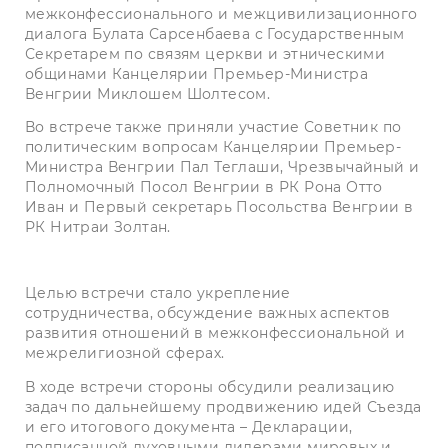
межконфессионального и межцивилизационного
диалога Булата Сарсенбаева с Государственным
Секретарем по связям церкви и этническими
общинами Канцелярии Премьер-Министра
Венгрии
Миклошем Шолтесом.
Во встрече также приняли участие Советник по
политическим вопросам Канцелярии Премьер-
Министра Венгрии Пал Теглаши, Чрезвычайный и
Полномочный Посол Венгрии в РК Рона Отто
Иван и Первый секретарь Посольства Венгрии в
РК Нитраи Золтан.
Целью встречи стало укрепление
сотрудничества, обсуждение важных аспектов
развития отношений в межконфессиональной и
межрелигиозной сферах.
В ходе встречи стороны обсудили реализацию
задач по дальнейшему продвижению идей Съезда
и его итогового документа – Декларации,
подписанной духовными лидерами мировых и