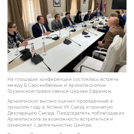
На площадке конференции состоялась встреча
между Б.Сарсенбаевым и Архиепископом
Грузинской православной Церкви Ефремом.
Архиепископ высоко оценил проведенный в
прошлом году в Астане VII Съезд и принятую
Декларацию Сьезда. Председатель поблагодарил
Архиепископа за возможность встретиться и
ознакомил с деятельностью Центра.