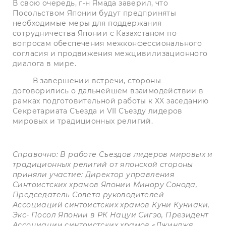
В свою очередь, г-н Ямада заверил, что
Посольством Японии будут предприняты
необходимые меры для поддержания
сотрудничества Японии с Казахстаном по
вопросам обеспечения межконфессионального
согласия и продвижения межцивилизационного
диалога в мире.
В завершении встречи, стороны
договорились о дальнейшем взаимодействии в
рамках подготовительной работы к XX заседанию
Секретариата Съезда и VII Съезду лидеров
мировых и традиционных религий.
Справочно: В работе Съездов лидеров мировых и
традиционных религий от японской стороны
приняли участие: Директор управления
Синтоистских храмов Японии Минору Сонода,
Председатель Совета руководителей
Ассоциаций синтоистских храмов Куни Куниаки,
Экс- Посол Японии в РК Нацуи Сигэо, Президент
Ассоциации синтоистских храмов «Джинджя