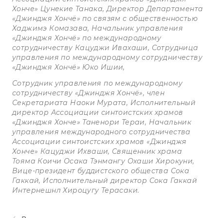
Хонче» Цунекие Танака, Директор Департамента
«Джинджя Хончё» по связям с общественностью
Хаджимэ Комазава, Начальник управления
«Джинджя Хончё» по международному
сотрудничеству Кацуджи Ивахаши, Сотрудница
управления по международному сотрудничеству
«Джинджя Хончё» Юко Ишии,
Сотрудник управления по международному
сотрудничеству «Джинджя Хончё», член
Секретариата Наоки Мурата, Исполнительный
директор Ассоциации синтоистских храмов
«Джинджя Хонче» Таненори Тераи, Начальник
управления международного сотрудничества
Ассоциации синтоистских храмов «Джинджя
Хонче»
Кацуджи Ихваши, Священник храма
Тояма Коичи Осака Тэнмангу Охаши Хирокуни,
Вице-президент буддистского общества Сока
Гаккай, Исполнительный директор Сока Гаккай
Интернешнл Хироцугу Терасаки.