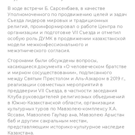
В ходе встречи Б. Сарсенбаев, в качестве
Уполномоченного по продвижению целей и задач
Съезда лидеров мировых и традиционных
религий, проинформировал о работе Центра по
организации и подготовке VII Съезда и отметил
особую роль ДУМК в продвижении казахстанской
модели межконфессионального и
межэтнического согласия.
Сторонами были обсуждены вопросы,
касающиеся документа «О человеческом братстве
и мирном сосуществовании», подписанного
между Святым Престолом и Аль-Азхаром в 2019 г.,
реализации совместных мероприятий в
преддверии VII Съезда, в частности заседания
Клуба руководителей религиозных объединений
в Южно-Казахстанской области, организации
культурных туров по Мавзолею-комплексу Х.А.
Яссави, Мавзолею Гауhар ана, Мавзолею Арыстан
баб и другим сакральным местам,
представляющим историко-культурное наследие
Казахстана.