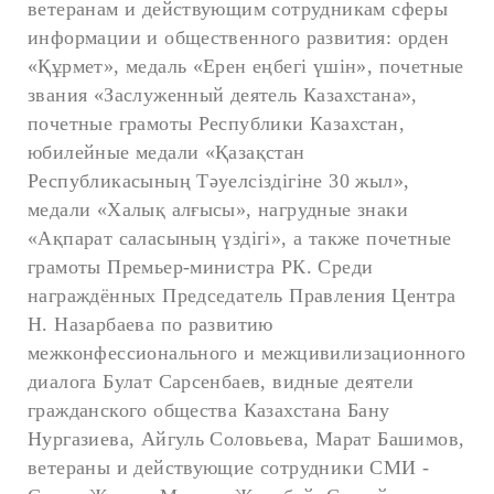
ветеранам и действующим сотрудникам сферы
информации и общественного развития: орден
«Құрмет», медаль «Ерен еңбегі үшін», почетные
звания «Заслуженный деятель Казахстана»,
почетные грамоты Республики Казахстан,
юбилейные медали «Қазақстан
Республикасының Тәуелсіздігіне 30 жыл»,
медали «Халық алғысы», нагрудные знаки
«Ақпарат саласының үздігі», а также почетные
грамоты Премьер-министра РК. Среди
награждённых
Председатель Правления Центра
Н. Назарбаева по развитию
межконфессионального и межцивилизационного
диалога Булат Сарсенбаев,
видные деятели
гражданского общества Казахстана Бану
Нургазиева, Айгуль Соловьева, Марат Башимов,
ветераны и действующие сотрудники СМИ -