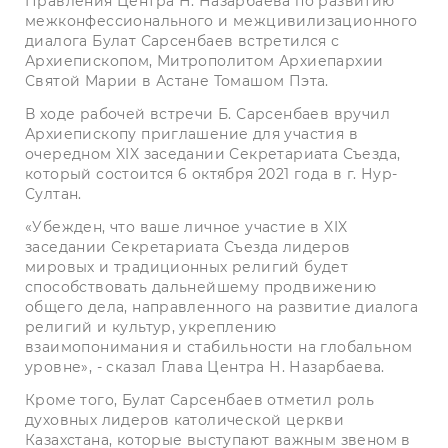
Правления Центра Н.
Назарбаева по развитию
межконфессионального и межцивилизационного
диалога Булат Сарсенбаев встретился с
Архиепископом, Митрополитом Архиепархии
Святой Марии в Астане Томашом Пэта.
В ходе рабочей встречи Б. Сарсенбаев вручил
Архиепископу приглашение для участия в
очередном XIX заседании Секретариата Съезда,
который состоится 6 октября 2021 года в г. Нур-
Султан.
«Убежден, что ваше личное участие в XIX
заседании Секретариата Съезда лидеров
мировых и традиционных религий будет
способствовать дальнейшему продвижению
общего дела, направленного на развитие диалога
религий и культур, укреплению
взаимопонимания и стабильности на глобальном
уровне», - сказал Глава Центра Н. Назарбаева.
Кроме того, Булат Сарсенбаев отметил роль
духовных лидеров католической церкви
Казахстана, которые выступают важным звеном в