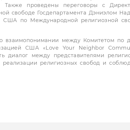
т. Также проведены переговоры с Дирек
ной свободе Госдепартамента Дэниэлом На
и США по Международной религиозной св
 о взаимопонимании между Комитетом по 
изацией США «Love Your Neighbor Commun
ть диалог между представителями религи
х реализации религиозных свобод и соблю