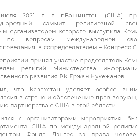
5 июля 2021 г. в г.Вашингтон (США) п
ународный саммит религиозной своб
ым организатором которого выступила Ком
по вопросам международной сво
споведания, а сопредседателем – Конгресс 
оприятии принял участие председатель Ком
елам религий Министерства информац
твенного развития РК Ержан Нукежанов.
ил, что Казахстан уделяет особое вни
асия в стране и обеспечению прав верующ
ию партнерства с США в этой области.
тился с организаторами мероприятия, б
артамента США по международной религи
дентом Фонда Лантос за права челове