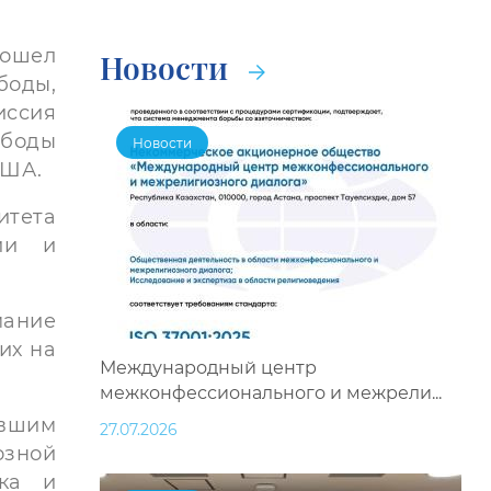
рошел
Новости
оды,
иссия
боды
Новости
США.
итета
ии и
мание
их на
Международный центр
межконфессионального и межрели...
ывшим
27.07.2026
озной
ка и