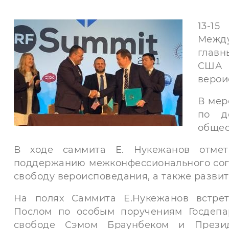
13-1
Межд
главн
США 
верои
В мер
по д
общес
В ходе саммита Е. Нукежанов отмет
поддержанию межконфессионального согл
свободу вероисповедания, а также развит
На полях Саммита Е.Нукежанов встре
Послом по особым поручениям Госдеп
свободе Сэмом Браунбеком и Прези