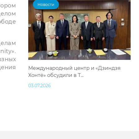
тором
Новости
делом
ободе
делам
ity».
озных
дения
Международный центр и «Дзиндзя
Хонтё» обсудили в Т...
03.07.2026