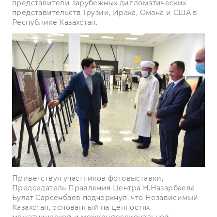
представители зарубежных дипломатических
представительств Грузии, Ирака, Омана и США в
Республике Казахстан.
Приветствуя участников фотовыставки,
Председатель Правления Центра Н.Назарбаева
Булат Сарсенбаев подчеркнул, что Независимый
Казахстан, основанный на ценностях