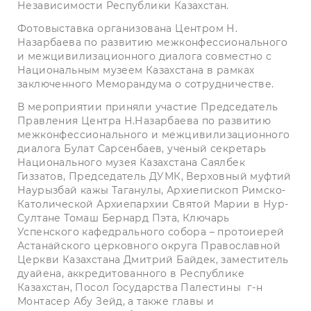
Независимости Республики Казахстан.
Фотовыставка организована Центром Н.
Назарбаева по развитию межконфессионального
и межцивилизационного диалога совместно с
Национальным музеем Казахстана в рамках
заключенного Меморандума о сотрудничестве.
В мероприятии приняли участие Председатель
Правления Центра Н.Назарбаева по развитию
межконфессионального и межцивилизационного
диалога Булат Сарсенбаев, ученый секретарь
Национального музея Казахстана Саялбек
Гиззатов, Председатель ДУМК, Верховный муфтий
Наурызбай кажы Таганулы, Архиепископ Римско-
Католической Архиепархии Святой Марии в Нур-
Султане Томаш Бернард Пэта, Ключарь
Успенского кафедрального собора – протоиерей
Астанайского церковного округа Православной
Церкви Казахстана Дмитрий Байдек, заместитель
дуайена, аккредитованного в Республике
Казахстан, Посол Государства Палестины г-н
Монтасер Абу Зейд, а также главы и