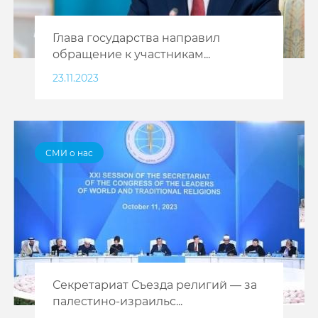
Глава государства направил
обращение к участникам...
23.11.2023
СМИ о нас
Секретариат Съезда религий — за
палестино-израильс...