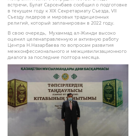
встречи, Булат Сарсенбаев сообщил о подготовке
в текущем году к XIX Секретариату Съезда, VII
Съезду лидеров и мировых традиционных
религий, который запланирован в 2022 году.
В свою очередь,
Мухаммад ал-Жинди высоко
оценил целенаправленную и активную работу
Центра Н.Назарбаева по вопросам развития
межконфессионального и межцивилизационного
диалога за последние полтора месяца.