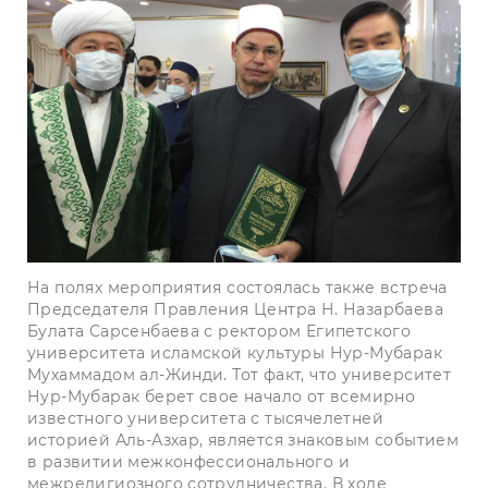
На полях мероприятия состоялась также встреча
Председателя Правления Центра Н. Назарбаева
Булата Сарсенбаева с ректором Египетского
университета исламской культуры Нур-Мубарак
Мухаммадом ал-Жинди. Тот факт, что университет
Нур-Мубарак берет свое начало от всемирно
известного университета с тысячелетней
историей Аль-Азхар, является знаковым событием
в развитии межконфессионального и
межрелигиозного сотрудничества. В ходе