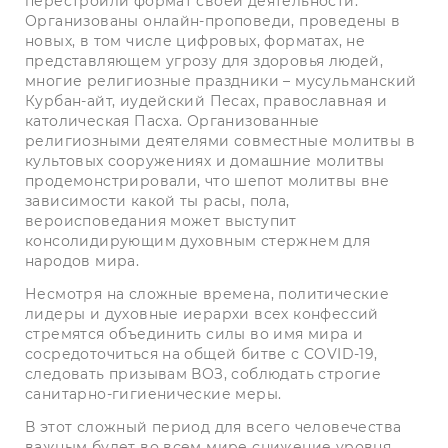
перестроили формат своей деятельности.
Организованы онлайн-проповеди, проведены в
новых, в том числе цифровых, форматах, не
представляющем угрозу для здоровья людей,
многие религиозные праздники – мусульманский
Курбан-айт, иудейский Песах, православная и
католическая Пасха. Организованные
религиозными деятелями совместные молитвы в
культовых сооружениях и домашние молитвы
продемонстрировали, что шепот молитвы вне
зависимости какой ты расы, пола,
вероисповедания может выступит
консолидирующим духовным стержнем для
народов мира.
Несмотря на сложные времена, политические
лидеры и духовные иерархи всех конфессий
стремятся объединить силы во имя мира и
сосредоточиться на общей битве с COVID-19,
следовать призывам ВОЗ, соблюдать строгие
санитарно-гигиенические меры.
В этот сложный период для всего человечества
важным будет во всем мире снижение уровня