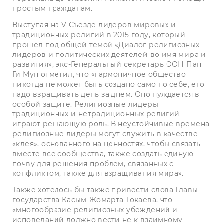
простым гражданам.
Выступая на V Съезде лидеров мировых и
традиционных религий в 2015 году, который
прошел под общей темой «Диалог религиозных
лидеров и политических деятелей во имя мира и
развития», экс-Генеральный секретарь ООН Пан
Ги Мун отметил, что «гармоничное общество
никогда не может быть создано само по себе, его
надо взращивать день за днем. Оно нуждается в
особой защите. Религиозные лидеры
традиционных и нетрадиционных религий
играют решающую роль. В неустойчивые времена
религиозные лидеры могут служить в качестве
«клея», основанного на ценностях, чтобы связать
вместе все сообщества, также создать единую
почву для решения проблем, связанных с
конфликтом, также для взращивания мира».
Также хотелось бы также привести слова Главы
государства Касым-Жомарта Токаева, что
«многообразие религиозных убеждений и
исповеданий должно вести не к взаимному