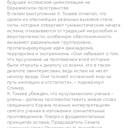
будущее исламской цивилизации на
Евразийском пространстве.
В своем выступлении К. Токаев отметил, что
одним из опаснейших реальных вызовов стали
силы, которые отвергают гуманистические начала
ислама, отказываются от традиций миролюбия и
веротерпимости, особенную обеспокоенность
вызывают радикальные группировки,
пропагандирующие идеи джихадизма,
терроризма и экстремизма. «Они забывают о том,
что мусульмане на протяжении всей истории
были открыты к диалогу со всеми, кто в таком
диалоге заинтересован, ведь ислам не несет
никому вреда. Они толкают исламский мир на
путь изоляции и отсталости», – подчеркнул
Спикер.
К. Токаев убежден, что мусульманские ученые –
улемы – должны противопоставить живое слово
священного Корана ложным интерпретациям
святого учения в изложении сомнительных
проповедников. Говоря о фундаментальных
принципах ислама, Председатель Сената