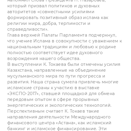
напомнил слова Президента Н. Назарбаев,
который призвал политиков и духовных
авторитетов «совместными усилиями
формировать позитивный образ ислама как
религии мира, добра, терпимости и
справедливости».
Глава верхней Палаты Парламента подчеркнул,
что учение Ислама в совокупности с уважением к
национальным традициям и любовью к родине
полностью соответствует идее духовного
возрождения нашего общества.
В выступлении К. Токаева были отмечены усилия
Казахстана, направленные на объединение
мусульманского мира по пути прогресса и
развития. Наша страна сумела привлечь многие
исламские страны к участию в выставке
«ЭКСПО-2017», ставшей площадкой для обмена
передовым опытом в сфере прорывных
энергетических и экологических технологий.
Перспективным считает К. Токаев такие
направления деятельности Международного
финансового центра «Астана», как исламский
банкинг и исламское финансирование. Эти