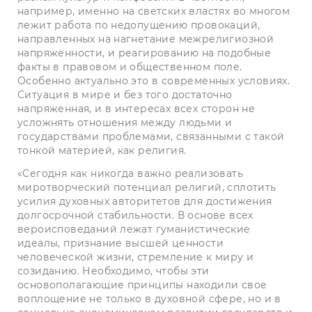
например, именно на светских властях во многом
лежит работа по недопущению провокаций,
направленных на нагнетание межрелигиозной
напряженности, и реагированию на подобные
факты в правовом и общественном поле.
Особенно актуально это в современных условиях.
Ситуация в мире и без того достаточно
напряженная, и в интересах всех сторон не
усложнять отношения между людьми и
государствами проб­лемами, связанными с такой
тонкой материей, как религия.
«Сегодня как никогда важно реализовать
миротворческий потенциал религий, сплотить
усилия духовных авторитетов для достижения
долгосрочной стабильности. В основе всех
вероисповеданий лежат гуманис­тические
идеалы, признание высшей ценности
человеческой жизни, стремление к миру и
созиданию. Необходимо, чтобы эти
основополагающие принципы находили свое
воплощение не только в духовной сфере, но и в