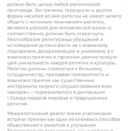
должно быть целью любой религиозной
проповеди. Экстремизм, терроризм и другие
формы насилия во имя религии не имеют ничего
общего с истинным пониманием религии,
являются угрозой для человеческой жизни и,
соответственно, должны быть отверг­нуты.
Многообразие религиозных убеждений и
исповеданий должно вести не к взаимному
подозрению, дискриминации и унижению, а к
взаимовосприя­тию и гармонии, демонстрирую­
щей уникальность каждой религии и культуры.
Религии должны стремиться к большему
сотрудничеству, признавая толерант­ность и
взаимовосприятие как существенные
инструменты мирного сосуществования всех
народов», – подчеркивалось в декларации
I Съезда лидеров мировых и традиционных
религий.
Межрелигиозный диалог всеми участниками
встречи приз­нан как один из ключевых способов
общественного развития и улучшения
благосостояния всех народов, как инструмент