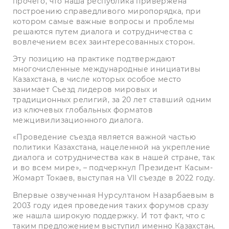
прочего, что наша республика привержена
построению справедливого миропорядка, при
котором самые важные вопросы и проблемы
решаются путем диалога и сотрудничества с
вовлечением всех заинтересованных сторон.
Эту позицию на практике подтверждают
многочисленные международные инициативы
Казахстана, в числе которых особое место
занимает Съезд лидеров мировых и
традиционных религий, за 20 лет ставший одним
из ключевых глобальных форматов
межцивилизационного диалога.
«Проведение съезда является важной частью
политики Казах­стана, нацеленной на укрепление
диалога и сотрудничества как в нашей стране, так
и во всем мире», – подчеркнул Президент Касым-
Жомарт Токаев, выступая на VII съезде в 2022 году.
Впервые озвученная Нурсултаном Назарбаевым в
2003 году идея проведения таких форумов сразу
же нашла широкую поддержку. И тот факт, что с
таким предложением выступил именно Казахстан,