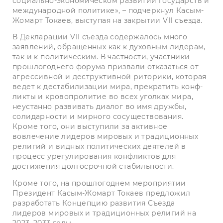
социально-экономическом развитии государств и
международной политике», – подчерк­нул Касым-
Жомарт Токаев, выступая на закрытии VII съезда.
В Декларации VII съезда содержалось много
заявлений, обращенных как к духовным лидерам,
так и к политическим. В частности, участники
прошлогоднего форума призвали отказаться от
агрессивной и деструктивной риторики, которая
ведет к дестабилизации мира, прекратить конф­
ликты и кровопролитие во всех уголках мира,
неустанно развивать диалог во имя дружбы,
солидарности и мирного сосуществования.
Кроме того, они выступили за активное
вовлечение лидеров мировых и традиционных
религий и видных политических деятелей в
процесс урегулирования конфликтов для
достижения долгосрочной стабильности.
Кроме того, на прошлогоднем мероприятии
Президент Касым-­Жомарт Токаев предложил
разработать Концепцию развития Съезда
лидеров мировых и традиционных религий на
2023–2033 годы.