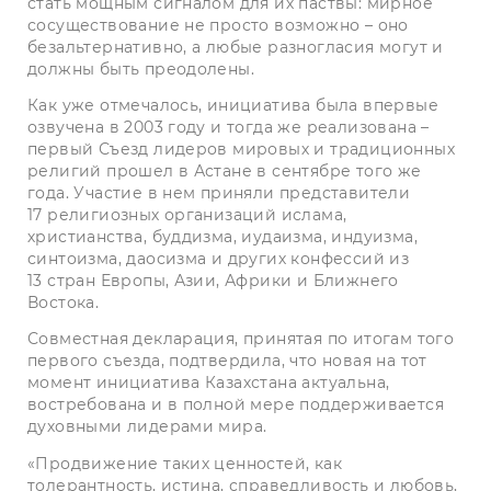
стать мощным сигналом для их паствы: мирное
сосуществование не просто возможно – оно
безальтернативно, а любые разногласия могут и
должны быть преодолены.
Как уже отмечалось, инициа­тива была впервые
озвучена в 2003 году и тогда же реализована –
первый Съезд лидеров мировых и традиционных
религий прошел в Астане в сентябре того же
года. Участие в нем приняли представители
17 религиозных организаций ислама,
христианства, буддизма, иудаизма, индуизма,
синтоизма, даосизма и других конфессий из
13 стран Европы, Азии, Африки и Ближнего
Востока.
Совместная декларация, принятая по итогам того
первого съезда, подтвердила, что новая на тот
момент инициа­тива Казахстана актуальна,
востребована и в полной мере поддерживается
духовными лидерами мира.
«Продвижение таких ценнос­тей, как
толерантность, истина, справедливость и любовь,