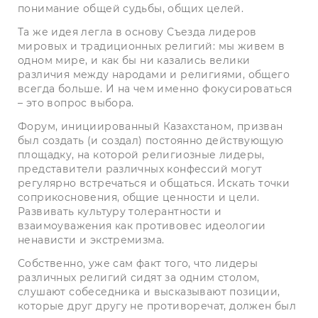
понимание общей судьбы, общих целей.
Та же идея легла в основу Съез­да лидеров
мировых и традиционных религий: мы живем в
одном мире, и как бы ни казались велики
различия между народами и религиями, общего
всегда больше. И на чем именно фокусироваться
– это вопрос выбора.
Форум, инициированный Казахстаном, призван
был создать (и создал) постоянно действую­щую
площадку, на которой религиозные лидеры,
представители различных конфессий могут
регулярно встречаться и общаться. Искать точки
соприкосновения, общие ценности и цели.
Развивать культуру толерантности и
взаимоуважения как противовес идеологии
ненависти и экстремизма.
Собственно, уже сам факт того, что лидеры
различных религий сидят за одним столом,
слушают собеседника и высказывают позиции,
которые друг другу не противоречат, должен был