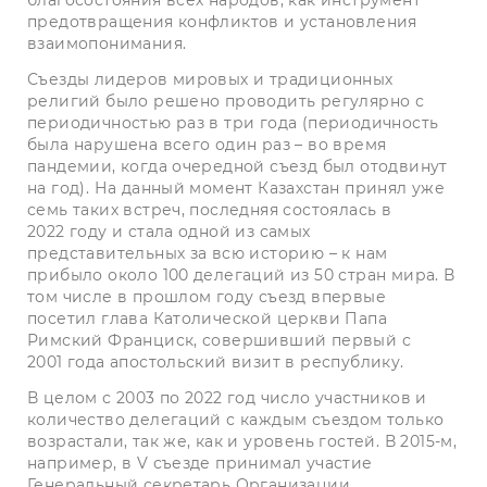
предотвращения конфликтов и установления
взаимопонимания.
Съезды лидеров мировых и традиционных
религий было решено проводить регулярно с
периодичностью раз в три года (периодичность
была нарушена всего один раз – во время
пандемии, когда очередной съезд был отодвинут
на год). На данный момент Казахстан принял уже
семь таких встреч, последняя состоялась в
2022 году и стала одной из самых
представительных за всю историю – к нам
прибыло около 100 делегаций из 50 стран мира. В
том числе в прошлом году съезд впервые
посетил глава Католической церкви Папа
Римский Франциск, совершивший первый с
2001 года апостольский визит в республику.
В целом с 2003 по 2022 год чис­ло участников и
количество делегаций с каждым съездом только
возрастали, так же, как и уровень гостей. В 2015-м,
например, в V съезде принимал участие
Генеральный секретарь Организации