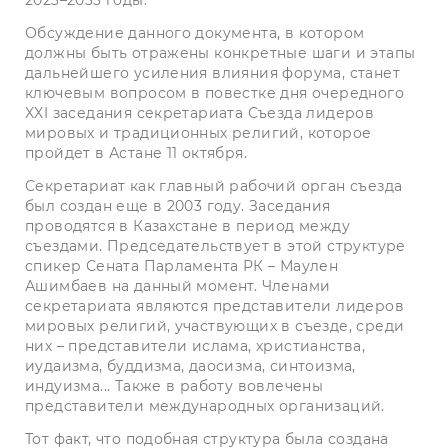
Обсуждение данного документа, в котором
должны быть отражены конкретные шаги и этапы
дальнейшего усиления влияния форума, станет
ключевым вопросом в повестке дня очередного
XXI заседания секретариата Съезда лидеров
мировых и традиционных религий, которое
пройдет в Астане 11 октября.
Секретариат как главный рабочий орган съезда
был соз­дан еще в 2003 году. Заседания
проводятся в Казахстане­ в период между
съездами. Председательст­вует в этой структуре
спикер Сената Парламента РК – Маулен
Ашимбаев на данный момент. Членами
секретариата являются представители лидеров
мировых религий, участвующих в съезде, среди
них – представители ислама, христианства,
иудаизма, буддизма, даосизма, синтоизма,
индуизма...­ Также в работу вовлечены
представители международных организаций.
Тот факт, что подобная структура была создана