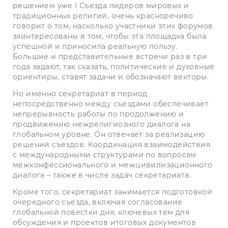
решением уже I Съезда лидеров мировых и
традиционных религий, очень красноречиво
говорит о том, насколько участники этих форумов
заинтересованы в том, чтобы эта площадка была
успешной и приносила реальную пользу.
Большие и представительные встречи раз в три
года задают, так сказать, политические и духовные
ориентиры, ставят задачи и обозначают векторы.
Но именно секретариат в период
непосредственно между съездами­ обеспечивает
непрерывность работы по продолжению и
продвижению межрелигиозного диалога на
глобальном уровне. Он отвечает за реализацию
решений съездов. Коор­динация взаимодействия
с меж­дународными структурами по вопросам
межконфессионального и межцивилизационного
диалога – также в числе задач секретариата.
Кроме того, секретариат занимается подготовкой
очередного съезда, включая согласование
глобальной повестки дня, ключевых тем для
обсуждения и проектов итоговых документов