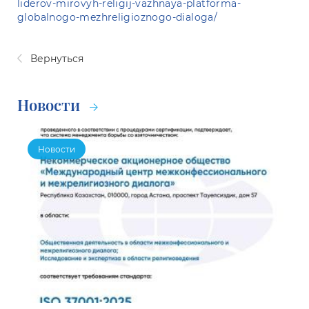
liderov-mirovyh-religij-vazhnaya-platforma-
globalnogo-mezhreligioznogo-dialoga/
Вернуться
Новости
Новости