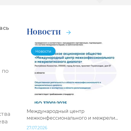
лась
Новости
Новости
 по
Международный центр
ства
межконфессионального и межрели...
ева
27.07.2026