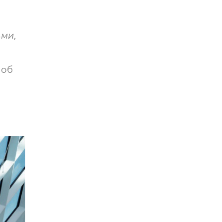
ми,
 об