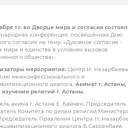
тября т.г. во Дворце мира и согласия состоя
народная конференция, посвящённая Дню
ного согласия на тему: «Духовное согласие -
а мира и единства в условиях вызовов
менного общества».
изаторы мероприятия:
Центр Н. Назарбаева
тию межконфессионального и
вилизационного диалога,
Акимат г. Астаны,
 изучения религий г. Астаны.
ль акима г. Астана Е. Байкен, Председатель
датель Комитета по делам религий Министер
Председатель Правления Центра Н. Назарба
жцивилизационного диалога Б.Сарсенбаев,