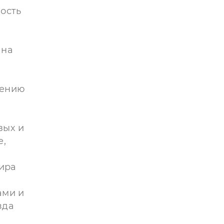
ость
 на
чению
вых и
е,
ира
ами и
зда