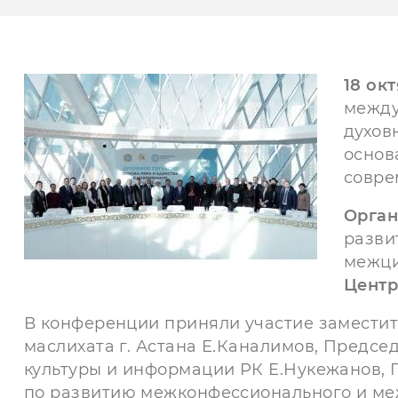
18 ок
между
духов
основ
совре
Орган
разви
межци
Центр
В конференции приняли участие заместите
маслихата г. Астана Е.Каналимов, Предсе
культуры и информации РК Е.Нукежанов, 
по развитию межконфессионального и ме