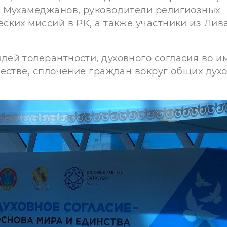
. Мухамеджанов, руководители религиозных
ких миссий в РК, а также участники из Лив
ей толерантности, духовного согласия во и
естве, сплочение граждан вокруг общих дух