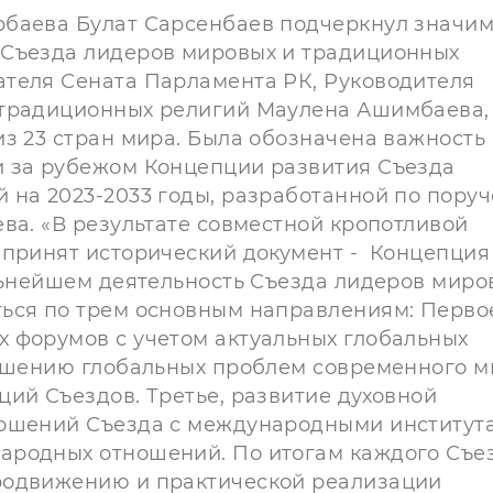
рбаева Булат Сарсенбаев подчеркнул значим
 Съезда лидеров мировых и традиционных
теля Сената Парламента РК, Руководителя
 традиционных религий Маулена Ашимбаева,
з 23 стран мира. Была обозначена важность
и за рубежом Концепции развития Съезда
 на 2023-2033 годы, разработанной по пору
ва. «В результате совместной кропотливой
 принят исторический документ - Концепция
льнейшем деятельность Съезда лидеров миро
ься по трем основным направлениям: Перво
 форумов с учетом актуальных глобальных
решению глобальных проблем современного м
ий Съездов. Третье, развитие духовной
ношений Съезда с международными институт
ародных отношений. По итогам каждого Съе
родвижению и практической реализации