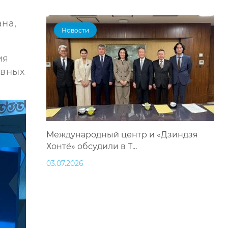
ана,
Новости
мя
овных
Международный центр и «Дзиндзя
Хонтё» обсудили в Т...
03.07.2026