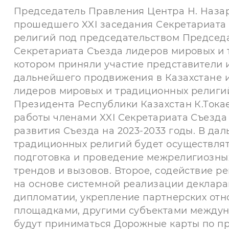
Председатель Правления Центра Н. Наза
прошедшего XXI заседания Секретариата
религий под председательством Председа
Секретариата Съезда лидеров мировых и
котором приняли участие представители и
дальнейшего продвижения в Казахстане 
лидеров мировых и традиционных религий
Президента Республики Казахстан К.Токае
работы членами XXI Секретариата Съезда
развития Съезда на 2023-2033 годы. В да
традиционных религий будет осуществлят
подготовка и проведение межрелигиозных
трендов и вызовов. Второе, содействие 
на основе системной реализации декларац
дипломатии, укрепление партнерских от
площадками, другими субъектами междун
будут приниматься Дорожные карты по п