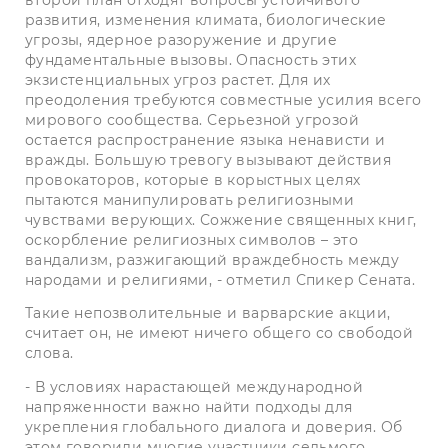
второй план отходят вопросы устойчивого
развития, изменения климата, биологические
угрозы, ядерное разоружение и другие
фундаментальные вызовы. Опасность этих
экзистенциальных угроз растет. Для их
преодоления требуются совместные усилия всего
мирового сообщества. Серьезной угрозой
остается распространение языка ненависти и
вражды. Большую тревогу вызывают действия
провокаторов, которые в корыстных целях
пытаются манипулировать религиозными
чувствами верующих. Сожжение священных книг,
оскорбление религиозных символов – это
вандализм, разжигающий враждебность между
народами и религиями, - отметил Спикер Сената.
Такие непозволительные и варварские акции,
считает он, не имеют ничего общего со свободой
слова.
- В условиях нарастающей международной
напряженности важно найти подходы для
укрепления глобального диалога и доверия. Об
этом говорили многие участники седьмого