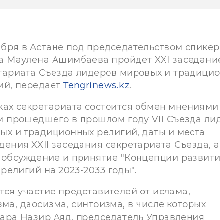
тября в Астане под председательством спикер
а Маулена Ашимбаева пройдет XXI заседани
тариата Съезда лидеров мировых и традици
ий, передает
Tengrinews.kz
.
ках секретариата состоится обмен мнениями
м прошедшего в прошлом году VIІ Съезда ли
ых и традиционных религий, даты и места
дения XXII заседания секретариата Съезда, а
 обсуждение и принятие "Концепции развит
елигий на 2023-2033 годы".
тся участие представителей от ислама,
ма, даосизма, синтоизма, в числе которых
ара Назир Аяд, председатель Управления