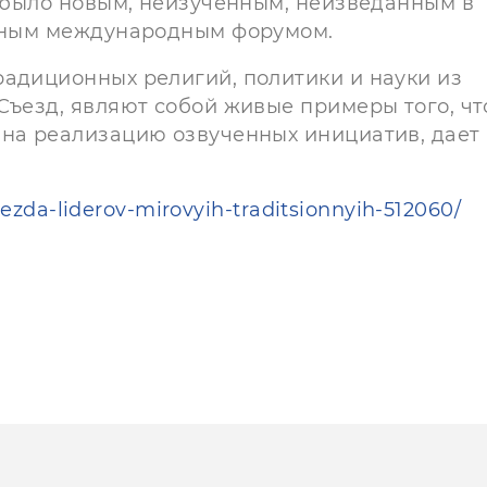
о было новым, неизученным, неизведанным в
льным международным форумом.
радиционных религий, политики и науки из
Съезд, являют собой живые примеры того, чт
 на реализацию озвученных инициатив, дает
yezda-liderov-mirovyih-traditsionnyih-512060/