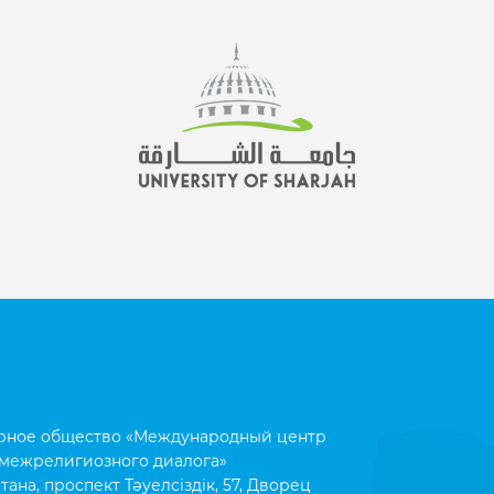
рное общество «Международный центр
межрелигиозного диалога»
тана, проспект Тәуелсіздік, 57, Дворец