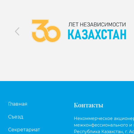
Контакты
Главная
Съезд
Некоммерческое акционе
межконфессионального и 
Секретариат
Республика Казахстан, г. Ас