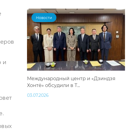
е
Новости
деров
 и
Международный центр и «Дзиндзя
Хонтё» обсудили в Т...
03.07.2026
овет
е.
овых