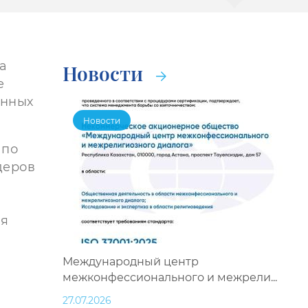
а
Новости
е
онных
Новости
 по
деров
ия
Международный центр
межконфессионального и межрели...
27.07.2026