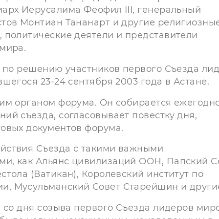
арх Иерусалима Феофил III, генеральный
тов Монтиан Тананарт и другие религиозны
 политические деятели и представители
мира.
н по решению участников первого Съезда ли
шегося 23-24 сентября 2003 года в Астане.
им органом форума. Он собирается ежегодно
ий съезда, согласовывает повестку дня,
овых документов форума.
йствия Съезда с такими важными
и, как Альянс цивилизаций ООН, Папский С
тола (Ватикан), Королевский институт по
, Мусульманский Совет Старейшин и други
т со дня созыва первого Съезда лидеров мир