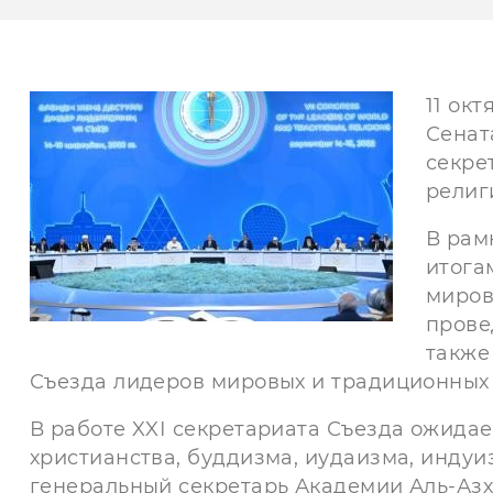
11 ок
Сенат
секре
религ
В рам
итога
миров
прове
также
Съезда лидеров мировых и традиционных р
В работе XXІ секретариата Съезда ожидае
христианства, буддизма, иудаизма, индуиз
генеральный секретарь Академии Аль-Азх