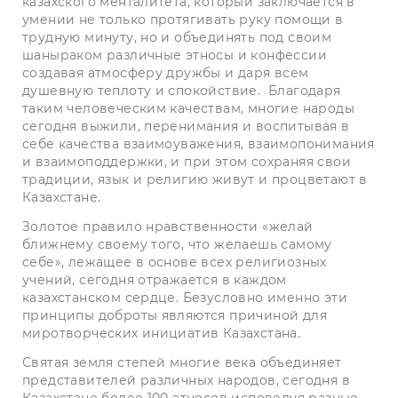
казахского менталитета, который заключается в
умении не только протягивать руку помощи в
трудную минуту, но и объединять под своим
шаныраком различные этносы и конфессии
создавая атмосферу дружбы и даря всем
душевную теплоту и спокойствие. Благодаря
таким человеческим качествам, многие народы
сегодня выжили, перенимания и воспитывая в
себе качества взаимоуважения, взаимопонимания
и взаимоподдержки, и при этом сохраняя свои
традиции, язык и религию живут и процветают в
Казахстане.
Золотое правило нравственности «желай
ближнему своему того, что желаешь самому
себе», лежащее в основе всех религиозных
учений, сегодня отражается в каждом
казахстанском сердце. Безусловно именно эти
принципы доброты являются причиной для
миротворческих инициатив Казахстана.
Святая земля степей многие века объединяет
представителей различных народов, сегодня в