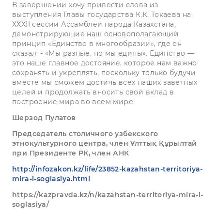
В завершении хочу привести слова из
выступления Главы государства К.К. Токаева на
XXXII сессии Ассамблеи народа Казахстана,
демонстрирующие наш основополагающий
принцип «Единство в многообразии», где он
сказал: - «Мы разные, но мы едины». Единство —
это наше главное достояние, которое нам важно
сохранять и укреплять, поскольку только будучи
вместе мы сможем достичь всех наших заветных
целей и продолжать вносить свой вклад в
построение мира во всем мире.
Шерзод Пулатов
Председатель столичного узбекского
этнокультурного центра, член Ұлттық Құрылтай
при Президенте РК, член АНК
http://infozakon.kz/life/23852-kazahstan-territoriya-
mira-i-soglasiya.html
https://kazpravda.kz/n/kazahstan-territoriya-mira-i-
soglasiya/