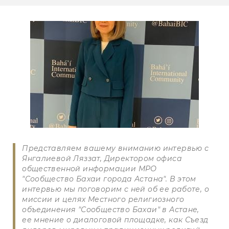
Представляем вашему вниманию интервью с
Янгалиевой Ляззат, Директором офиса
общественной информации МРО
"Сообщество Бахаи города Астана". В этом
интервью мы поговорим с ней об ее работе, о
миссии и целях Местного религиозного
объединения "Сообщество Бахаи" в Астане,
ее мнение о диалоговой площадке, как Съезд