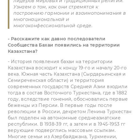
лидеров мировых и традиционных религий.
Узнаем о том, как они стремятся к
построению гармонии и взаимопонимания в
многонациональной и
многоконфессиональной среде.
- Расскажите как давно последователи
Сообщества Бахаи появились на территории
Казахстана?
- История появления бахаи на территории
Казахстана восходит к концу 19-го и началу 20-го
века. Южная часть Казахстана (Сырдарьинская и
Семиреченская области) и территория
современных государств Средней Азии входили
тогда в состав Восточного Туркестана, где в 1882
году, вследствие гонений, обосновались первые
беженцы из Персии. В первые годы после
революции в России, декретом Ленина Туркестан
был поделен на автономные среднеазиатские
республики. В 1938-39 гг, а затем и в 1945-1953 гг
верующие подверглись массовым ссылкам.
Многие семьи из Азербайджана, Туркмении,