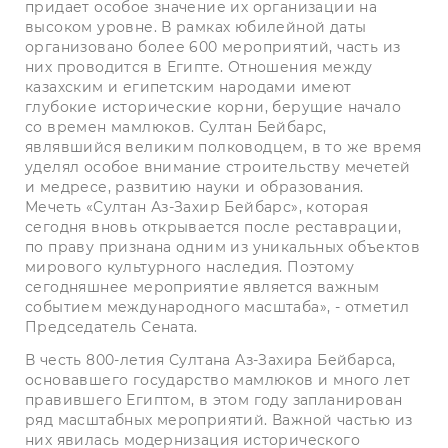
придает особое значение их организации на
высоком уровне. В рамках юбилейной даты
организовано более 600 мероприятий, часть из
них проводится в Египте. Отношения между
казахским и египетским народами имеют
глубокие исторические корни, берущие начало
со времен мамлюков. Султан Бейбарс,
являвшийся великим полководцем, в то же время
уделял особое внимание строительству мечетей
и медресе, развитию науки и образования.
Мечеть «Султан Аз-Захир Бейбарс», которая
сегодня вновь открывается после реставрации,
по праву признана одним из уникальных объектов
мирового культурного наследия. Поэтому
сегодняшнее мероприятие является важным
событием международного масштаба», - отметил
Председатель Сената.
В честь 800-летия Султана Аз-Захира Бейбарса,
основавшего государство мамлюков и много лет
правившего Египтом, в этом году запланирован
ряд масштабных мероприятий. Важной частью из
них явилась модернизация исторического