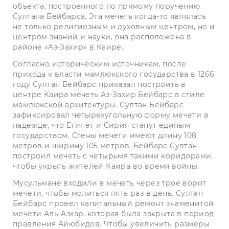
объекта, построенного по прямому поручению
Султана Бейбарса. Эта мечеть когда-то являлась
не только религиозным и духовным центром, но и
центром знаний и науки, она расположена в
районе «Аз-Захир» в Каире.
Согласно историческим источникам, после
прихода к власти мамлюкского государства в 1266
году Султан Бейбарс приказал построить в
центре Каира мечеть Аз-Захир Бейбарс в стиле
мамлюкской архитектуры. Султан Бейбарс
зафиксировал четырехугольную форму мечети в
надежде, что Египет и Сирия станут единым
государством. Стены мечети имеют длину 108
метров и ширину 105 метров. Бейбарс Султан
построил мечеть с четырьмя такими коридорами,
чтобы укрыть жителей Каира во время войны.
Мусульмане входили в мечеть через трое ворот
мечети, чтобы молиться пять раз в день. Султан
Бейбарс провел капитальный ремонт знаменитой
мечети Аль-Азхар, которая была закрыта в период
правления Айюбидов. Чтобы увеличить размеры