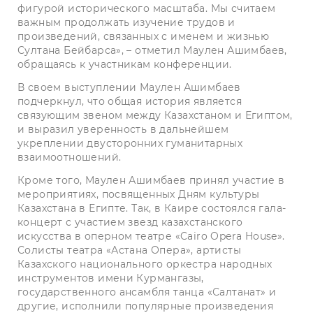
фигурой исторического масштаба. Мы считаем
важным продолжать изучение трудов и
произведений, связанных с именем и жизнью
Султана Бейбарса», – отметил Маулен Ашимбаев,
обращаясь к участникам конференции.
В своем выступлении Маулен Ашимбаев
подчеркнул, что общая история является
связующим звеном между Казахстаном и Египтом,
и выразил уверенность в дальнейшем
укреплении двусторонних гуманитарных
взаимоотношений.
Кроме того, Маулен Ашимбаев принял участие в
мероприятиях, посвященных Дням культуры
Казахстана в Египте. Так, в Каире состоялся гала-
концерт с участием звезд казахстанского
искусства в оперном театре «Cairo Opera House».
Солисты театра «Астана Опера», артисты
Казахского национального оркестра народных
инструментов имени Курмангазы,
государственного ансамбля танца «Салтанат» и
другие, исполнили популярные произведения