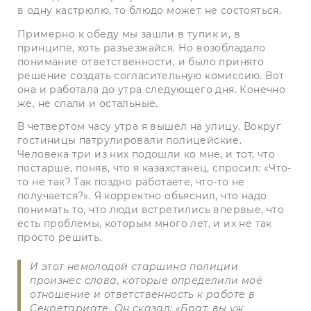
в одну кастрюлю, то блюдо может не состояться.
Примерно к обеду мы зашли в тупик и, в
принципе, хоть разъезжайся. Но возобладало
понимание ответственности, и было принято
решение создать согласительную комиссию. Вот
она и работала до утра следующего дня. Конечно
же, не спали и остальные.
В четвертом часу утра я вышел на улицу. Вокруг
гостиницы патрулировали полицейские.
Человека три из них подошли ко мне, и тот, что
постарше, поняв, что я казахстанец, спросил: «Что-
то не так? Так поздно работаете, что-то не
получается?». Я корректно объяснил, что надо
понимать то, что люди встретились впервые, что
есть проблемы, которым много лет, и их не так
просто решить.
И этот немолодой старшина полиции
произнес слова, которые определили моё
отношение и ответственность к работе в
Секретариате. Он сказал: «Брат, вы уж