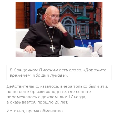
В Священном Писании есть слова: «Дорожите
временем, ибо дни лукавы».
Действительно, казалось, вчера только были эти,
не по-сентябрьски холодные, где солнце
перемежалось с дождем, дни I Съезда,
а оказывается, прошло 20 лет.
Истинно, время обманчиво.