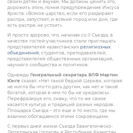
своим детям и внукам. Мы должны ценить это,
дорожить этим, помня предупреждение Иисуса
Христа: «Всякое царство, если его раздирают
распри, запустеет, и всякий город или дом, где
есть распря, не устоит».
И просто здорово, что, начиная со II Съезда, в
качестве гостей-участников стали приглашать
представителей казахстанских
религиозных
объединений
, студентов, преподавателей,
представителей общественных организаций,
научного сообщества и политиков.
Однажды
Генеральный секретарь ВЛФ Мартин
Юнге
сказал: «Нет такой бедной Церкви, которая
не могла бы что-то дать другим, как нет и такой
богатой, которая в чем-то бы не нуждалась».
Перефразируя его, скажу, что то же самое
касается культур и традиций разных народов.
Площадка Съезда – это еще и то место, где мы
взаимно обогащаемся этими сокровищами.
С первых дней жизни Съезда Евангелическо-
Лютеранская Церковь в Республике Казахстан,