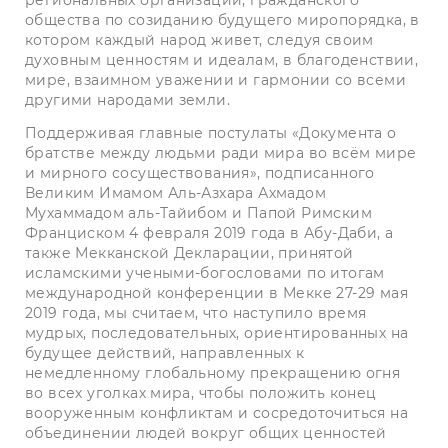
общества по созиданию будущего миропорядка, в
котором каждый народ живет, следуя своим
духовным ценностям и идеалам, в благоденствии,
мире, взаимном уважении и гармонии со всеми
другими народами земли.
Поддерживая главные постулаты «Документа о
братстве между людьми ради мира во всём мире
и мирного сосуществования», подписанного
Великим Имамом Аль-Азхара Ахмадом
Мухаммадом аль-Тайибом и Папой Римским
Франциском 4 февраля 2019 года в Абу-Даби, а
также Мекканской Декларации, принятой
исламскими учеными-богословами по итогам
международной конференции в Мекке 27-29 мая
2019 года, мы считаем, что наступило время
мудрых, последовательных, ориентированных на
будущее действий, направленных к
немедленному глобальному прекращению огня
во всех уголках мира, чтобы положить конец
вооруженным конфликтам и сосредоточиться на
объединении людей вокруг общих ценностей