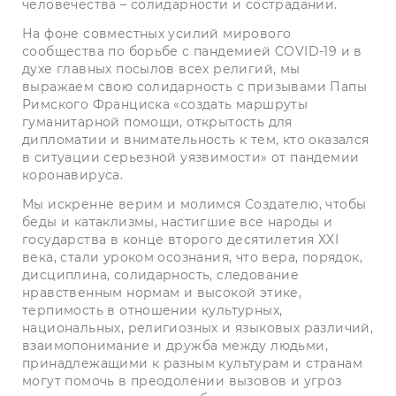
человечества – солидарности и сострадании.
На фоне совместных усилий мирового
сообщества по борьбе с пандемией COVID-19 и в
духе главных посылов всех религий, мы
выражаем свою солидарность с призывами Папы
Римского Франциска «создать маршруты
гуманитарной помощи, открытость для
дипломатии и внимательность к тем, кто оказался
в ситуации серьезной уязвимости» от пандемии
коронавируса.
Мы искренне верим и молимся Создателю, чтобы
беды и катаклизмы, настигшие все народы и
государства в конце второго десятилетия ХХI
века, стали уроком осознания, что вера, порядок,
дисциплина, солидарность, следование
нравственным нормам и высокой этике,
терпимость в отношении культурных,
национальных, религиозных и языковых различий,
взаимопонимание и дружба между людьми,
принадлежащими к разным культурам и странам
могут помочь в преодолении вызовов и угроз