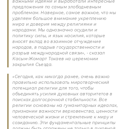
важными идеями и выработали интересные
предложения по самым злободневным
проблемам. Наверное, самое важное, что мы
уделяем большое внимание укреплению
мира и доверия между религиями и
народами. Мы однозначно осудили и
политику силы, и язык насилия, которые
вносят вклад во взаимное отчуждение
народов, в подрыв государственности и
разрыв международной связи», - сказал
Касым-Жомарт Токаев на церемонии
закрытия Съезда.
«Сегодня, как никогда ранее, очень важно
правильно использовать миротворческий
потенциал религии для того, чтобы
объединять усилия духовных авторитетов в
поисках долгосрочной стабильности. Все
религии основаны на гуманитарных идеалах,
признании важности верховенства, ценности
человеческой жизни и стремление к миру и
созиданию. Эти фундаментальные принципы
должны быть отражены не только в духовной