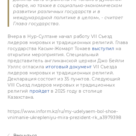
сфере, но также в социально-экономическом
развитии различных государств и в
международной политике в целом», - считает
Глава государства.
Вчера в Нур-Султане начал работу VII Съезд
лидеров мировых и традиционных религий. Глава
государства Касым-Жомарт Токаев
выступил
на
открытии мероприятия. Специальный
представитель англиканской церкви Джо Бейли
Уэллс огласила
итоговый документ
VII Съезда
лидеров мировых и традиционных религий.
Декларация состоит из 35 пунктов. Следующий
VIII Съезд лидеров мировых и традиционных
религий
пройдет
в 2025 году в столице
Казахстана.
https://www.inform.kz/ru/my-udelyaem-bol-shoe-
vnimanie-ukrepleniyu-mira-prezident-rk_a3979398
Вернуться