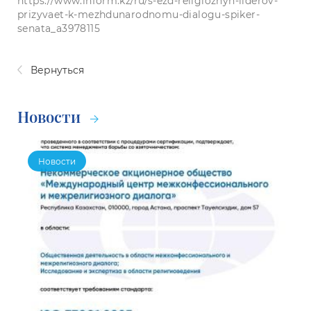
https://www.inform.kz/ru/s-ezd-religioznyh-liderov-
prizyvaet-k-mezhdunarodnomu-dialogu-spiker-
senata_a3978115
Вернуться
Новости
Новости