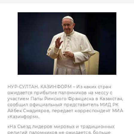
НУР-СУЛТАН. КАЗИНФОРМ – Из каких стран
ожидается прибытие паломников на мессу с
участием Папы Римского Франциска в Казахстан,
сообщил официальный представитель МИД РК
Айбек Смадияров, передает корреспондент МИА
«Казинформ».
«На Съезд лидеров мировых и традиционных
религий паломников не ожидается, больше