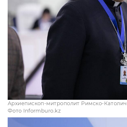
Архиепископ-митрополит Римско-Католиче
Фото Informburo.kz