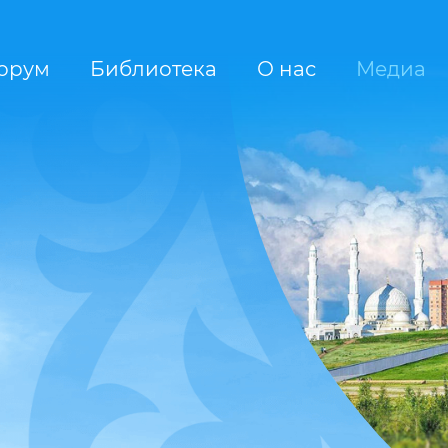
орум
Библиотека
О нас
Медиа