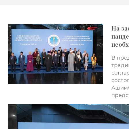
На за
панде
необх
В пре
тради
согла
состо
Ашимб
предс