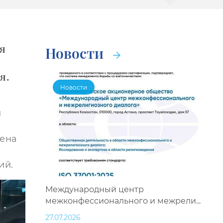
я
Новости
я.
Новости
и
лена
ий.
Международный центр
межконфессионального и межрели...
27.07.2026