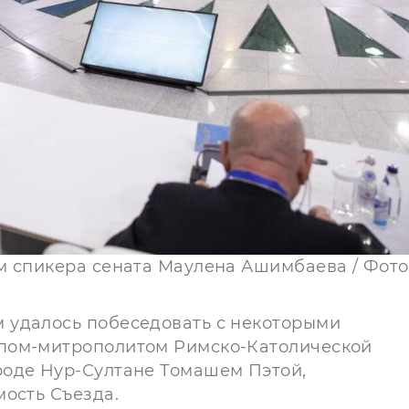
м спикера сената Маулена Ашимбаева / Фото
 удалось побеседовать с некоторыми
пом-митрополитом Римско-Католической
роде Нур-Султане Томашем Пэтой,
мость Съезда.