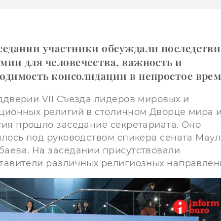
седании участники обсуждали последстви
мии для человечества, важность и
одимость консолидации в непростое врем
ддверии VII Съезда лидеров мировых и
ционных религий в столичном Дворце мира 
сия прошло заседание секретариата. Оно
ялось под руководством спикера сената Мау
аева. На заседании присутствовали
тавители различных религиозных направлен