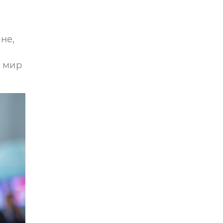
не,
т мир