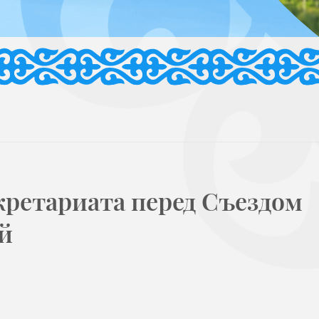
кретариата перед Съездом
й