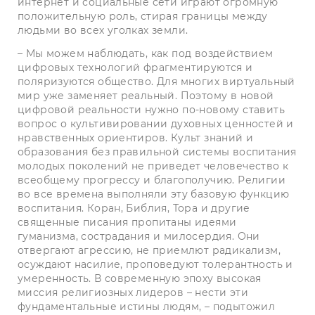
интернет и социальные сети играют огромную
положительную роль, стирая границы между
людьми во всех уголках земли.
– Мы можем наблюдать, как под воздействием
цифровых технологий фрагментируются и
поляризуются общество. Для многих виртуальный
мир уже заменяет реальный. Поэтому в новой
цифровой реальности нужно по-новому ставить
вопрос о культивировании духовных ценностей и
нравственных ориентиров. Культ знаний и
образования без правильной системы воспитания
молодых поколений не приведет человечество к
всеобщему прогрессу и благополучию. Религии
во все времена выполняли эту базовую функцию
воспитания. Коран, Библия, Тора и другие
священные писания пропитаны идеями
гуманизма, сострадания и милосердия. Они
отвергают агрессию, не приемлют радикализм,
осуждают насилие, проповедуют толерантность и
умеренность. В современную эпоху высокая
миссия религиозных лидеров – нести эти
фундаментальные истины людям, – подытожил