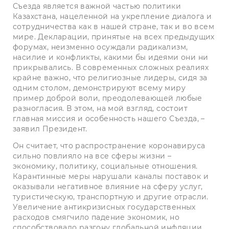
Съезда является важной частью политики
Казахстана, нацеленной на укрепление диалога и
сотрудничества как в нашей стране, так и во всем
мире. Декларации, принятые на всех предыдущих
форумах, неизменно осуждали радикализм,
насилие и конфликты, какими бы идеями они ни
прикрывались. В современных сложных реалиях
крайне важно, что религиозные лидеры, сидя за
одним столом, демонстрируют всему миру
пример доброй воли, преодолевающей любые
разногласия. В этом, на мой взгляд, состоит
главная миссия и особенность нашего Съезда, –
заявил Президент.
Он считает, что распространение коронавируса
сильно повлияло на все сферы жизни –
экономику, политику, социальные отношения.
Карантинные меры нарушали каналы поставок и
оказывали негативное влияние на сферу услуг,
туристическую, транспортную и другие отрасли.
Увеличение антикризисных государственных
расходов смягчило падение экономик, но
способствовало разгону глобальной инфляции.