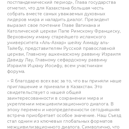
постпандемический период», Глава государства
отметил, что для Казахстана большая честь
собрать вместе самых уважаемых духовных
лидеров мира и наладить диалог. Президент
выразил свое почтение Главе Ватикана и
Католической церкви Папе Римскому Франциску,
Верховному имаму старейшего исламского
университета «Аль-Азхар» шейху Ахмаду аль-
Тайебу, представителям Русской православной
церкви, Главному ашкеназскому раввину Израиля
Давиду Лау, Главному сефардскому раввину
Израиля Ицхаку Иосифу, всем участникам
форума.
– Я благодарю всех вас за то, что вы приняли наше
приглашение и приехали в Казахстан. Это
свидетельствует о нашей общей
заинтересованности в сохранении мира и
укреплении межцивилизационного диалога. В
эпоху перемен и неопределенности сегодняшняя
встреча приобретает особое значение. Наш Съезд
стал одним из ключевых глобальных форматов
межцивилизационного диалога. Символично, что