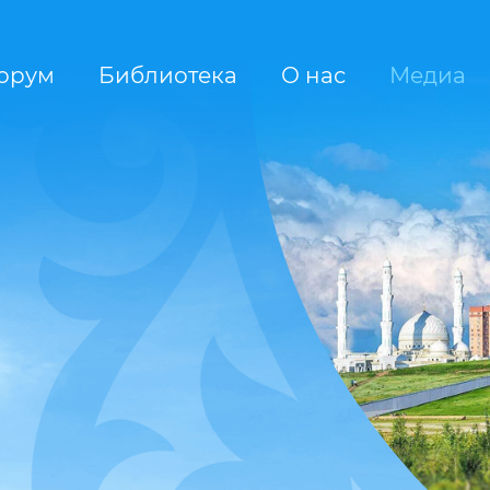
орум
Библиотека
О нас
Медиа