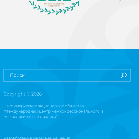
Copyright © 2026
Некоммерческое акционерное общество
"Международный центр межконфессионального и
межрелигиозного диалога"
Разработано в
Интернет Решения