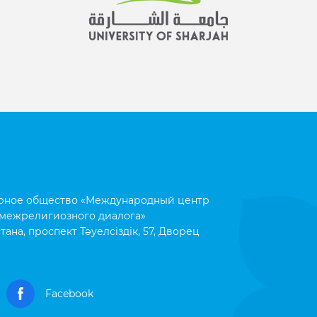
рное общество «Международный центр
межрелигиозного диалога»
тана, проспект Тәуелсіздік, 57, Дворец
Facebook