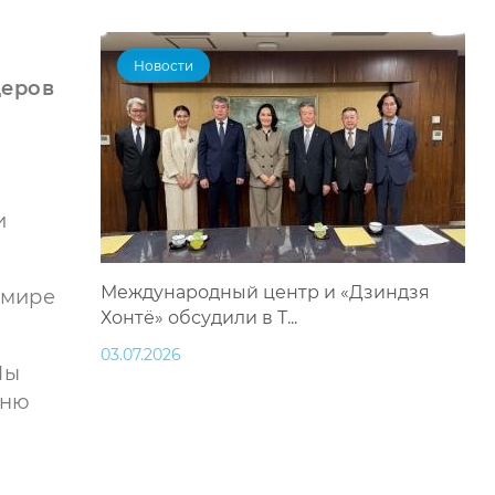
Новости
деров
и
Международный центр и «Дзиндзя
 мире
Хонтё» обсудили в Т...
03.07.2026
Мы
еню