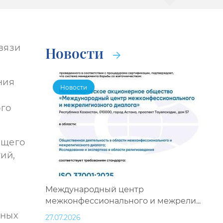
вязи
Новости
ния
Новости
а
го
ящего
ий,
Международный центр
межконфессионального и межрели...
бных
27.07.2026