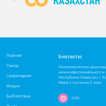
Контакты
Главная
Съезд
Некоммерческое акционе
межконфессионального и 
Секретариат
Республика Казахстан, г. Ас
Мира и Согласия, 5 этаж
Форум
Библиотека
ICIID