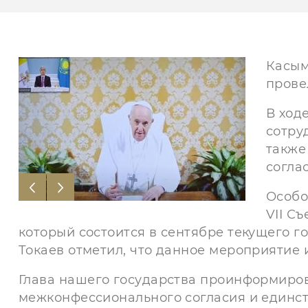
Касым
прове
В ход
сотру
также
согла
Особо
VII С
который состоится в сентябре текущего г
Токаев отметил, что данное мероприятие 
Глава нашего государства проинформиров
межконфессионального согласия и единст