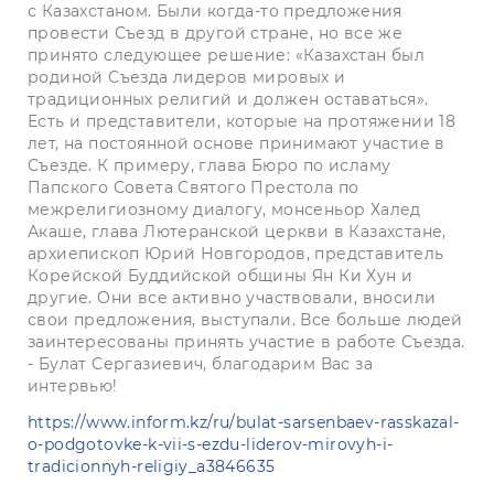
с Казахстаном. Были когда-то предложения
провести Съезд в другой стране, но все же
принято следующее решение: «Казахстан был
родиной Съезда лидеров мировых и
традиционных религий и должен оставаться».
Есть и представители, которые на протяжении 18
лет, на постоянной основе принимают участие в
Съезде. К примеру, глава Бюро по исламу
Папского Совета Святого Престола по
межрелигиозному диалогу, монсеньор Халед
Акаше, глава Лютеранской церкви в Казахстане,
архиепископ Юрий Новгородов, представитель
Корейской Буддийской общины Ян Ки Хун и
другие. Они все активно участвовали, вносили
свои предложения, выступали. Все больше людей
заинтересованы принять участие в работе Съезда.
- Булат Сергазиевич, благодарим Вас за
интервью!
https://www.inform.kz/ru/bulat-sarsenbaev-rasskazal-
o-podgotovke-k-vii-s-ezdu-liderov-mirovyh-i-
tradicionnyh-religiy_a3846635