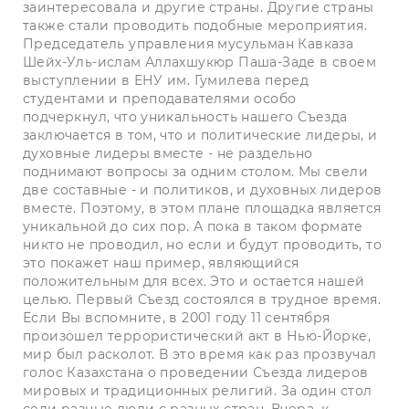
заинтересовала и другие страны. Другие страны
также стали проводить подобные мероприятия.
Председатель управления мусульман Кавказа
Шейх-Уль-ислам Аллахшукюр Паша-Заде в своем
выступлении в ЕНУ им. Гумилева перед
студентами и преподавателями особо
подчеркнул, что уникальность нашего Съезда
заключается в том, что и политические лидеры, и
духовные лидеры вместе - не раздельно
поднимают вопросы за одним столом. Мы свели
две составные - и политиков, и духовных лидеров
вместе. Поэтому, в этом плане площадка является
уникальной до сих пор. А пока в таком формате
никто не проводил, но если и будут проводить, то
это покажет наш пример, являющийся
положительным для всех. Это и остается нашей
целью. Первый Съезд состоялся в трудное время.
Если Вы вспомните, в 2001 году 11 сентября
произошел террористический акт в Нью-Йорке,
мир был расколот. В это время как раз прозвучал
голос Казахстана о проведении Съезда лидеров
мировых и традиционных религий. За один стол
сели разные люди с разных стран. Вчера, к