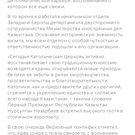
дипломатической карьере, воспоминания о
котором все еще свежи.
В то время я работала начальником отдела
Западной Европы департамента двустороннего
сотрудничества Министерства иностранных дел
Казахстана. Осознавая историческую значимость
визита, мы всем отделом с особой чуткостью и
ответственностью подошли к его организации.
«Сегодня Католическая Церковь активно
восстанавливает свою традиционную миссию:
возводятся храмы, открываются новые приходы.
Велики ее заботы в делах миротворчества,
просветительства и благотворительности.
Католики, как и представители других религий,
стремятся к укреплению единства и согласия
всего народа Казах­стана», – такими словами
Первый Президент Республики Казахстан
Нурсултан Назарбаев встретил высокого гостя в
столичном аэропорту.
В свою очередь Верховный понтифик отметил,
что, едва сойдя с трапа самолета, с волнением