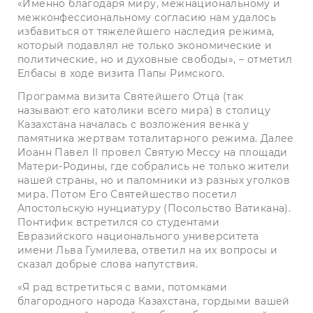
«Именно благодаря миру, межнациональному и
межконфессио­нальному согласию нам удалось
избавиться от тяжелейшего наследия режима,
который подавлял не только экономические и
политические, но и духовные свободы», – отметил
Елбасы в ходе визита Папы Римского.
Программа визита Святейшего Отца (так
называют его католики всего мира) в столицу
Казахстана началась с возложения венка у
памятника жертвам тоталитарного режима. Далее
Иоанн Павел II провел Святую Мессу на площади
Матери-Родины, где собрались не только жители
нашей страны, но и паломники из разных уголков
мира. Потом Его Святейшество посетил
Апостольскую нунциатуру (Посольство Ватикана).
Понтифик встретился со студентами
Евразийского национального университета
имени Льва Гумилева, ответил на их вопросы и
сказал добрые слова напутствия.
«Я рад встретиться с вами, потомками
благородного народа Казахстана, гордыми вашей