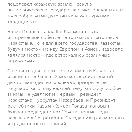
поцеловал казахскую землю – землю
полиэтнического государства с многовековыми и
многообразными духовными и культурными
традициями.
Визит Иоанна Павла II в Казахстан – это
историческое событие не только для католиков
Казах­стана, но и для всего государства. Казахстан,
будучи мостом между Европой и Азией, издревле
являлся местом, где встречались различные
вероучения.
С первого дня своей независимости Казахстан
развивал глобальный межконфессиональный
диалог как один из ключевых приоритетов
государства. Этому важнейшему вопросу особое
внимание уделяют и Первый Президент
Казахстана Нурсултан­ ­Назарбаев, и Президент
респуб­лики Касым-Жомарт Токаев, который,
будучи председателем Сената, долгие годы
возглавлял Секретариат Съезда лидеров мировых
и традиционных религий.