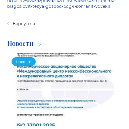
https://www.kazpravda.kz/fresh/view/kazahstan-da-
blagoslovit-tebya-gospod-bog-i-sohranit-voveki1
Вернуться
Новости
Новости