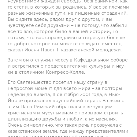
неукротимой жаждой свободы, безграничной, как
те степи, в которых вы родились. У вас за плечами
разные жизненные пути, не лишенные страданий.
Вы сидите здесь, рядом друг с другом, и вы
чувствуете себя друзьями – не потому, что забыли
все то зло, которое было в вашей истории, но
потому, что вас справедливо интересует больше
то добро, которое вы можете созидать вместе», –
сказал Иоанн Павел II казахстанской молодежи.
Затем он отслужил мессу в Кафедральном соборе
и встретился с представителями культуры и нау­
ки в столичном Конгресс-Холле.
Его Святейшество посетил нашу страну в
непростой ­момент для всего мира – за полторы
недели до визита, 11 сентября 2001 года, в Нью-
Йорке произошел крупнейший теракт. В связи с
этим Папа Римский обратился к верующим
христианам и мусульманам с призывом строить
цивилизацию дружбы и любви, а не насилия.
Очень символично, что такая речь прозвучала с
казахстанской земли, где между представителями