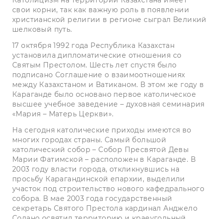
свои корни, так как важную роль в появлении
христианской религии в регионе сыграл Великий
шелковый путь.
17 октября 1992 года Республика Казахстан
установила дипломатические отношения со
Святым Престолом. Шесть лет спустя было
подписано Соглашение о взаимоотношениях
между Казахстаном и Ватиканом. В этом же году в
Караганде было основано первое католическое
высшее учебное заведение – духовная семинария
«Мария – Матерь Церкви».
На сегодня католические приходы имеются во
многих городах страны. Самый большой
католический собор – Собор Пресвятой Девы
Марии Фатимской – расположен в Караганде. В
2003 году власти города, откликнувшись на
просьбу Карагандинской епархии, выделили
участок под строительство нового кафедрального
собора. В мае 2003 года государственный
секретарь Святого Престола кардинал Анджело
Содано освятил территорию и краеугольный