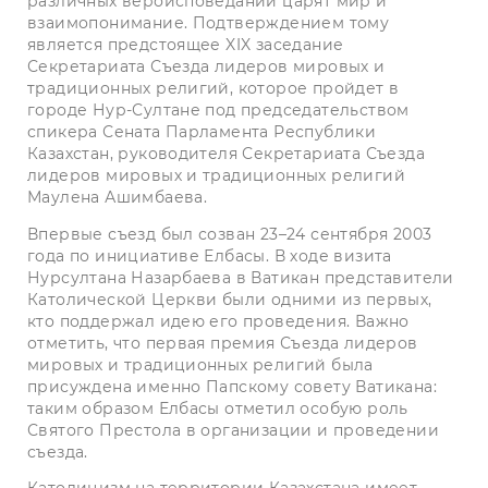
различных вероисповеданий царят мир и
взаимопонимание. Подтверждением тому
является предстоящее XIX заседание
Секретариата Съезда лидеров мировых и
традиционных религий, которое пройдет в
городе Нур-Султане под председательством
спикера Сената Парламента Республики
Казахстан, руководителя Секретариата Съезда
лидеров мировых и традиционных религий
Маулена Ашимбаева.
Впервые съезд был созван 23–24 сентября 2003
года по инициативе Елбасы. В ходе визита
Нурсултана Назарбаева в Ватикан представители
Католической Церкви были одними из первых,
кто поддержал идею его проведения. Важно
отметить, что первая премия Съезда лидеров
мировых и традиционных религий была
присуждена именно Папскому совету Ватикана:
таким образом Елбасы отметил особую роль
Святого Престола в организации и проведении
съезда.
Католицизм на территории Казахстана имеет