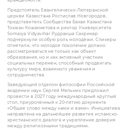
враждебность.
Предстоятель Евангелическо-Лютеранской
церкви Казахстана Ростислав Новгородов,
представитель Сообщества Бахаи Казахстана
Токжан Кожахметова и ректор Университета
Somaiya Vidyavihar Рудракша Сакрикар
подчеркнули особую роль молодёжи. Спикеры
отметили, что молодое поколение должно
рассматриваться не только как объект
образования, но и как активный участник
социальных перемен, способный продвигать
культуру мира, взаимного уважения и
сотрудничества.
Заведующий отделом философии Российской
академии наук Сергей Мельник предложил
провести в 2027 году международный круглый
стол, приуроченный к 20-летию документа
«Общее слово между нами и вами». Инициатива
направлена на дальнейшее развитие исламско-
христианского диалога и укрепление доверия
между религиозными традициями.